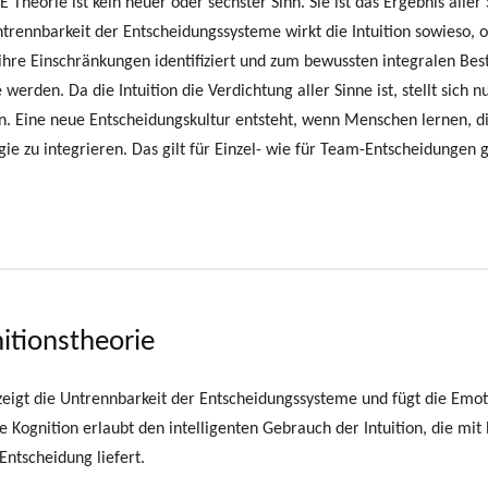
i-E Theorie ist kein neuer oder sechster Sinn. Sie ist das Ergebnis alle
ntrennbarkeit der Entscheidungssysteme wirkt die Intuition sowieso, 
ihre Einschränkungen identifiziert und zum bewussten integralen Best
 werden. Da die Intuition die Verdichtung aller Sinne ist, stellt sic
nn. Eine neue Entscheidungskultur entsteht, wenn Menschen lernen, di
e zu integrieren. Das gilt für Einzel- wie für Team-Entscheidungen
nitionstheorie
zeigt die Untrennbarkeit der Entscheidungssysteme und fügt die Emoti
Kognition erlaubt den intelligenten Gebrauch der Intuition, die mit
Entscheidung liefert.