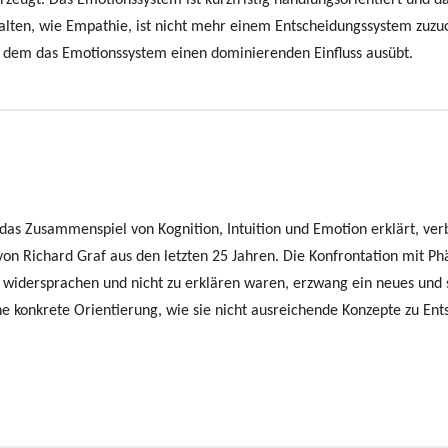
eugt. Das Emotionssystem ist kurzfristig handlungsorientiert und das
halten, wie Empathie, ist nicht mehr einem Entscheidungssystem zuzu
in dem das Emotionssystem einen dominierenden Einfluss ausübt.
 das Zusammenspiel von Kognition, Intuition und Emotion erklärt, ver
 von Richard Graf aus den letzten 25 Jahren. Die Konfrontation mit 
 widersprachen und nicht zu erklären waren, erzwang ein neues und s
e konkrete Orientierung, wie sie nicht ausreichende Konzepte zu Ent