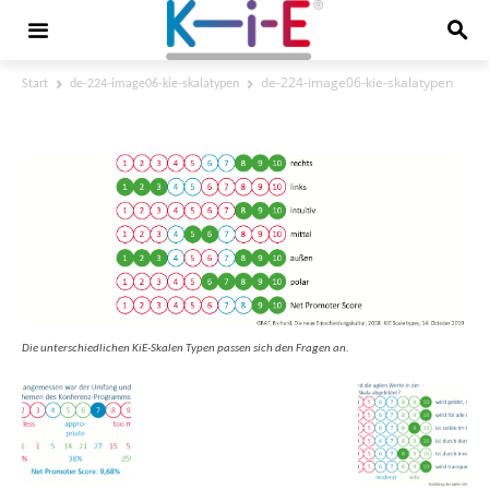
de-224-image06-kie-skalatypen
Start
de-224-image06-kie-skalatypen
de-224-image06-kie-skalatypen
Die unterschiedlichen KiE-Skalen Typen passen sich den Fragen an.