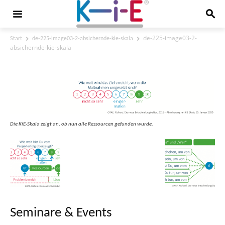
de-225-image03-2-
Start
de-225-image03-2-absichernde-kie-skala
absichernde-kie-skala
de-225-image03-2-absichernde-kie-skala
Die KiE-Skala zeigt an, ob nun alle Ressourcen gefunden wurde.
Seminare & Events