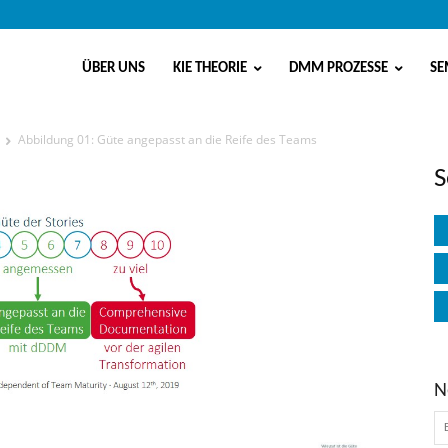
ÜBER UNS
KIE THEORIE
DMM PROZESSE
SE
Abbildung 01: Güte angepasst an die Reife des Teams
asst an die Reife des Teams
S
N