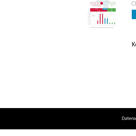
K
Datens