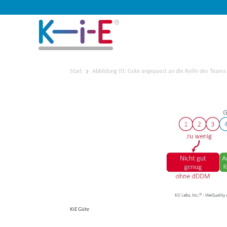
Start
Abbildung 01: Güte angepasst an die Reife des Teams
Abbildung 01: Güte angep
KiE Güte