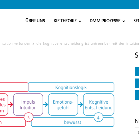
ÜBER UNS
KIE THEORIE
DMM PROZESSE
SE
die_kognitive_entscheidung_ist_untrennbar_mit_der_intuiti
intuition_verbunden
ung_ist_untrennbar_mit_der_in
S
N