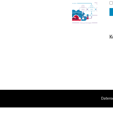
K
Datens