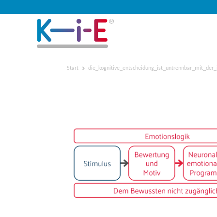
Start
die_kognitive_entscheidung_ist_untrennbar_mit_der_
die_kognitive_entscheid
tuition_verbunden