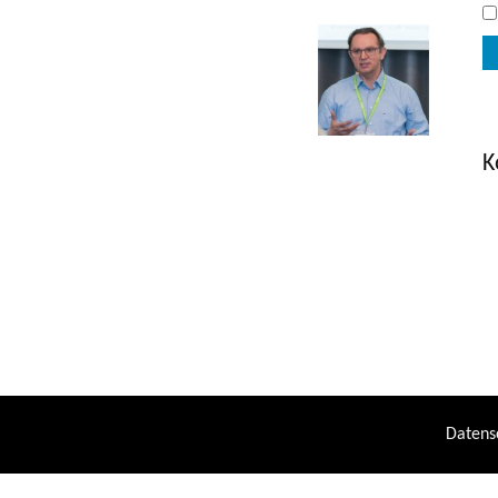
K
Datens