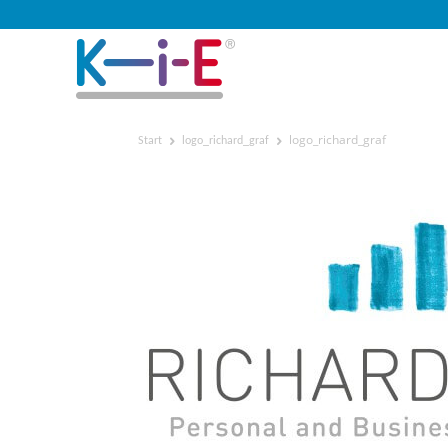
logo_richard_graf
Start
logo_richard_graf
logo_richard_graf