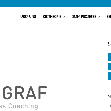
ÜBER UNS
KIE THEORIE
DMM PROZESSE
SE
S
N