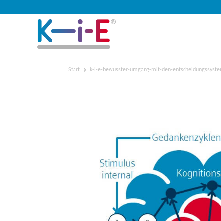
Start
k-i-e-bewusster-umgang-mit-den-entscheidungssyst
k-i-e-bewusster-umgang-
entscheidungssystemen