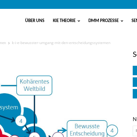
ÜBER UNS
KIE THEORIE
DMM PROZESSE
SE
k-i-e-bewusster-umgang-mit-den-entscheidungssystemen
emen
mit-den-
S
N