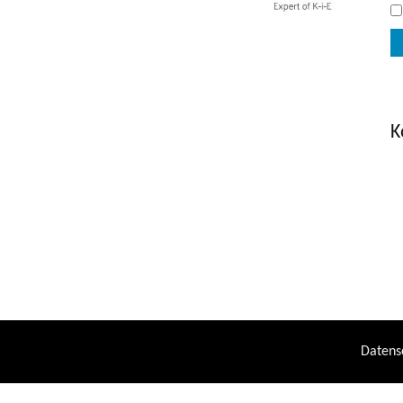
K
Datens