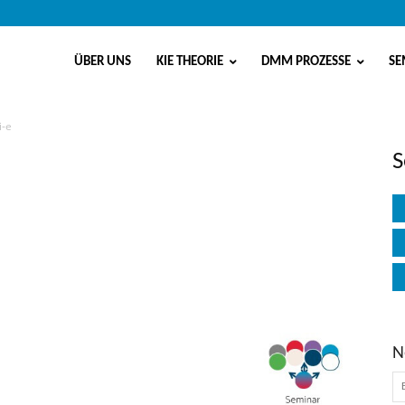
ÜBER UNS
KIE THEORIE
DMM PROZESSE
SE
i-e
S
N