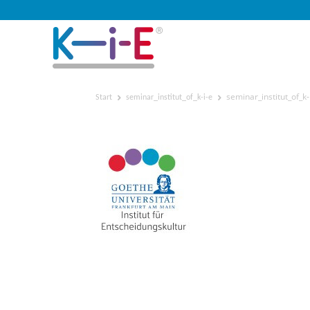
seminar_institut_of_k-
Start
seminar_institut_of_k-i-e
seminar_institut_of_k-i-e