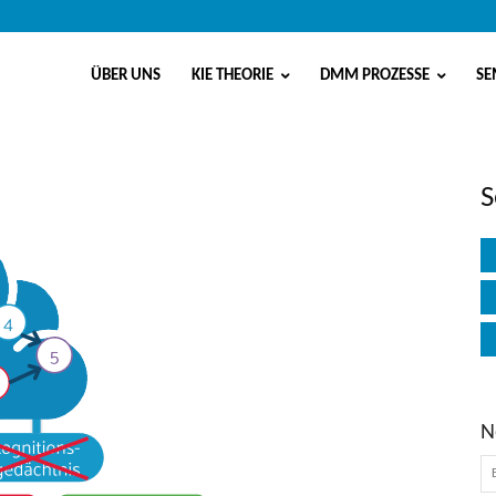
ÜBER UNS
KIE THEORIE
DMM PROZESSE
SE
S
N