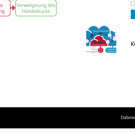
K
Datens