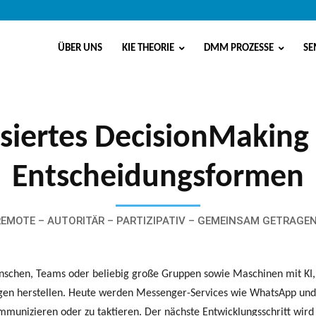
ÜBER UNS
KIE THEORIE
DMM PROZESSE
SE
isiertes DecisionMaking 
Entscheidungsformen
REMOTE – AUTORITÄR – PARTIZIPATIV – GEMEINSAM GETRAG
hen, Teams oder beliebig große Gruppen sowie Maschinen mit KI, al
gen herstellen. Heute werden Messenger-Services wie WhatsApp und
mmunizieren oder zu taktieren. Der nächste Entwicklungsschritt wird