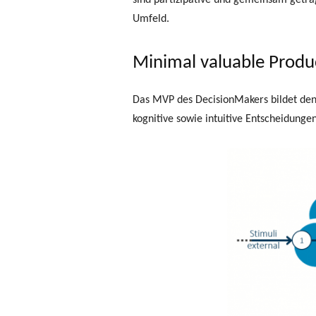
sind partizipative und gemeinsam getr
Umfeld.
Minimal valuable Produ
Das MVP des DecisionMakers bildet den 
kognitive sowie intuitive Entscheidung