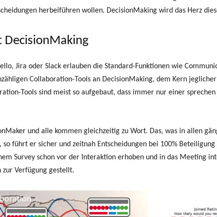
tscheidungen herbeiführen wollen. DecisionMaking wird das Herz dies
lt DecisionMaking
rello, Jira oder Slack erlauben die Standard-Funktionen wie Communi
zähligen Collaboration-Tools an DecisionMaking, dem Kern jegliche
ration-Tools sind meist so aufgebaut, dass immer nur einer sprechen
onMaker und alle kommen gleichzeitig zu Wort. Das, was in allen gän
 so führt er sicher und zeitnah Entscheidungen bei 100% Beteiligu
em Survey schon vor der Interaktion erhoben und in das Meeting inte
ur Verfügung gestellt.