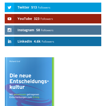
LinkedIn
4.6k
Followers
Richard Graf „Die neue Entscheidungskultur“ – Mit