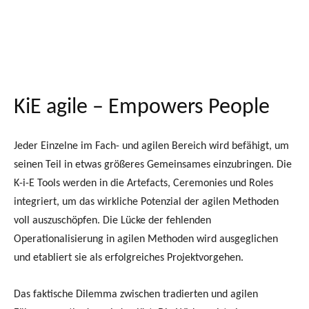
KiE agile – Empowers People
Jeder Einzelne im Fach- und agilen Bereich wird befähigt, um
seinen Teil in etwas größeres Gemeinsames einzubringen. Die
K-i-E Tools werden in die Artefacts, Ceremonies und Roles
integriert, um das wirkliche Potenzial der agilen Methoden
voll auszuschöpfen. Die Lücke der fehlenden
Operationalisierung in agilen Methoden wird ausgeglichen
und etabliert sie als erfolgreiches Projektvorgehen.
Das faktische Dilemma zwischen tradierten und agilen
Führungsmethoden wird gelöst. Die Wirkung ist eine
gelungene Kommunikation zwischen Fachbereich und agilem
Bereich. Das ist die Voraussetzung, damit der digitale Transfer
gelingt.