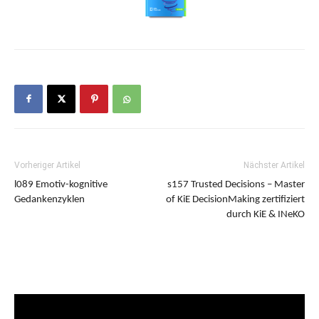
Vorheriger Artikel
Nächster Artikel
l089 Emotiv-kognitive
s157 Trusted Decisions – Master
Gedankenzyklen
of KiE DecisionMaking zertifiziert
durch KiE & INeKO