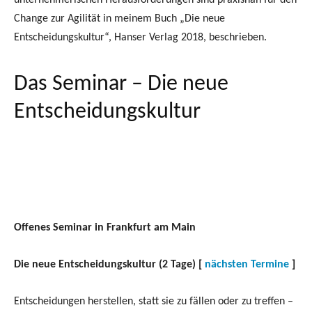
Das Seminar – Die neue
Entscheidungskultur
Offenes Seminar in Frankfurt am Main
Die neue Entscheidungskultur (2 Tage) [
nächsten Termine
]
Entscheidungen herstellen, statt sie zu fällen oder zu treffen –
Praxiserprobte Werkzeuge für 100% Beteiligung
Die unternehmerische Welt verlangt von Führungskräften,
Projektmanagern und Mitarbeitern täglich eine Vielzahl von
Entscheidungen.
Gute Entscheidungen können in angemessener Zeit hergestellt
werden, womit Sie diese Herausforderungen souverän