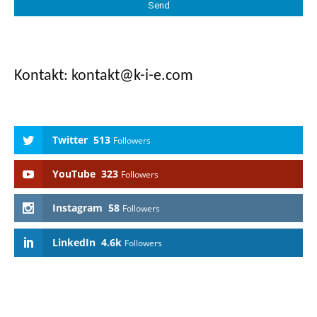
Twitter
513
Followers
YouTube
323
Followers
Instagram
58
Followers
LinkedIn
4.6k
Followers
Richard Graf „Die neue Entscheidungskultur“ – Mit
gemeinsam getragenen Entscheidungen zum Erfolg, Hanser
Verlag 2018
Disruption nutzen. Innovation leben. Integrativ führen
www.k-i-
e.com/buch