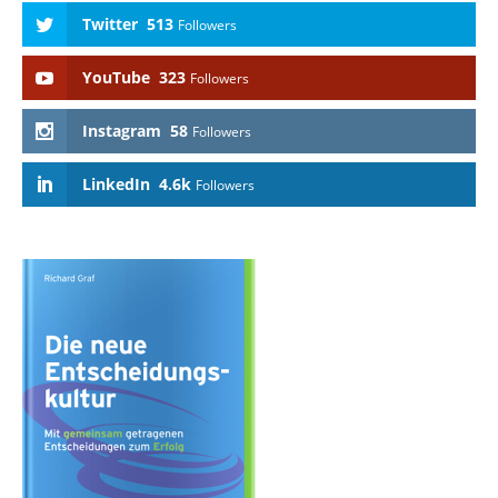
Twitter
513
Followers
YouTube
323
Followers
Instagram
58
Followers
LinkedIn
4.6k
Followers