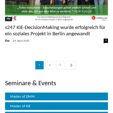
Alle
s247 KiE-DecisionMaking wurde erfolgreich für
ein soziales Projekt in Berlin angewandt
-
0
Elsa
24. April 2020
1
2
3
Seminare & Events
Master of DMM
Master of KiE